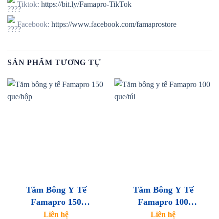
Tiktok:
https://bit.ly/Famapro-TikTok
Facebook:
https://www.facebook.com/famaprostore
SẢN PHẨM TƯƠNG TỰ
Tăm Bông Y Tế
Tăm Bông Y Tế
Famapro 150
Famapro 100
Que/hộp
Que/túi
Liên hệ
Liên hệ