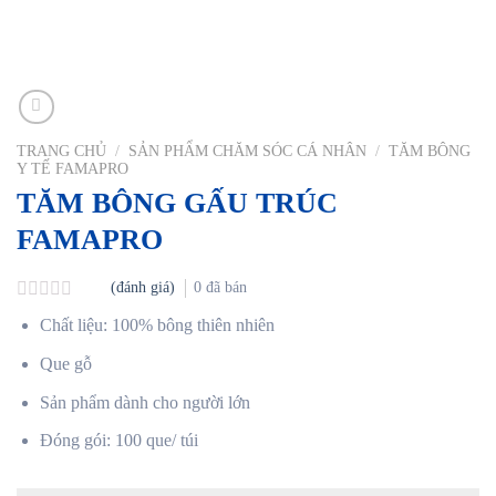
TRANG CHỦ
/
SẢN PHẨM CHĂM SÓC CÁ NHÂN
/
TĂM BÔNG
Y TẾ FAMAPRO
TĂM BÔNG GẤU TRÚC
FAMAPRO
(đánh giá)
0
đã bán
Được
Chất liệu: 100% bông thiên nhiên
xếp
hạng
Que gỗ
0
5
Sản phẩm dành cho người lớn
sao
Đóng gói: 100 que/ túi