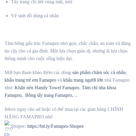
Tẩy trang chi tiết vùng mắt, môi
Vệ sinh đồ dùng cá nhân
Tăm bông gấu trúc Famapro nhỏ gọn, chắc chắn, an toàn và đáng
tin cậy cho cả gia đình. Một lựa chọn giản dị, nhưng là lựa chọn
thông minh cho cuộc sống hiện đại.
Mời bạn tham khảo thêm các dòng
sản phẩm chăm sóc cá nhân
,
khẩu trang trẻ em Famapro
và
khẩu trang người lớn
nhà Famapro
như:
Khăn nén Handy Towel Famapro
,
Tăm chỉ nha khoa
Famapro,
Bông tẩy trang Famapro, .
..
Inbox ngay cho ad hoặc có thể mua tại các gian hàng CHÍNH
HÃNG FAMAPRO nhé:
Shopee:
https://bit.ly/Famapro-Shopee