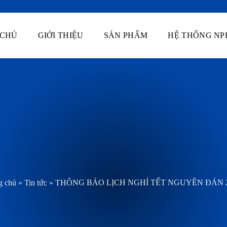
 CHỦ
GIỚI THIỆU
SẢN PHẨM
HỆ THỐNG NP
g chủ
»
Tin tức
»
THÔNG BÁO LỊCH NGHỈ TẾT NGUYÊN ĐÁN 