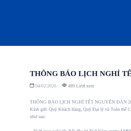
THÔNG BÁO LỊCH NGHỈ T
04/02/2026
489 Lượt xem
THÔNG BÁO LỊCH NGHỈ TẾT NGUYÊN ĐÁN 2
Kính gửi: Quý Khách hàng, Quý Đại lý và Toàn thể 
như sau: