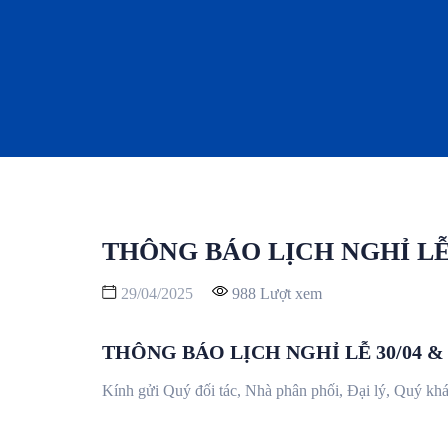
THÔNG BÁO LỊCH NGHỈ LỄ 3
29/04/2025
988 Lượt xem
THÔNG BÁO LỊCH NGHỈ LỄ 30/04 & 0
Kính gửi Quý đối tác, Nhà phân phối, Đại lý, Quý k