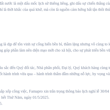
 nước là một dấu mốc lịch sử thiêng liêng, ghi dấu sự chiến thắng củ
ỉ là thời khắc của quá khứ, mà còn là nguồn cảm hứng bất tận thôi thú
là dịp để tôn vinh sự cống hiến bền bỉ, thầm lặng nhưng vô cùng to 
 góp phần làm nên diện mạo mới cho xã hội, cho sự phát triển bền v
 sâu sắc đến Quý đối tác, Nhà phân phối, Đại lý, Quý khách hàng cù
ốt hành trình vừa qua – hành trình thấm đẫm những nỗ lực, hy vọng và g
ắp xếp công việc, Famapro xin trân trọng thông báo lịch nghỉ lễ 30/0
 hết Thứ Năm, ngày 01/5/2025.
5.