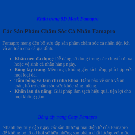
Khẩu trang 5D Mask Famapro
Các Sản Phẩm Chăm Sóc Cá Nhân Famapro
Famapro mang đến bộ sưu tập sản phẩm chăm sóc cá nhân tiện ích
và an toàn cho cả gia đình:
Khăn nén đa dụng
: Dễ dàng sử dụng trong các chuyến đi xa
hoặc vệ sinh cá nhân hàng ngày.
Bông tẩy trang
: Mềm mại, không gây kích ứng, phù hợp với
mọi loại da.
Tăm bông và tăm chỉ nha khoa
: Đảm bảo vệ sinh và an
toàn, hỗ trợ chăm sóc sức khỏe răng miệng.
Khăn lau đa năng
: Giải pháp làm sạch hiệu quả, tiện lợi cho
mọi không gian.
Bông tẩy trang Cotty Famapro
Nhanh tay truy cập ngay các sàn thương mại điện tử của Famapro
để không bỏ lỡ cơ hội sở hữu những sản phẩm chất lượng với mức