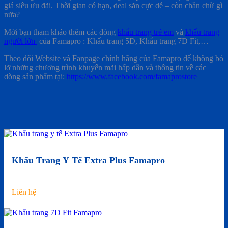
giá siêu ưu đãi. Thời gian có hạn, deal săn cực dễ – còn chần chừ gì
nữa?
Mời bạn tham khảo thêm các dòng
khẩu trang trẻ em
và
khẩu trang
người lớn
của Famapro : Khẩu trang 5D, Khẩu trang 7D Fit,…
Theo dõi Website và Fanpage chính hãng của Famapro để không bỏ
lỡ những chương trình khuyến mãi hấp dẫn và thông tin về các
dòng sản phẩm tại:
https://www.facebook.com/famaprostore
Khẩu Trang Y Tế Extra Plus Famapro
Liên hệ