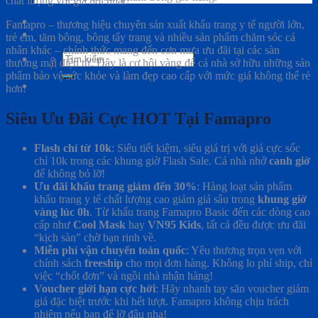
chất lượng với giá hời nhất?
Famapro – thương hiệu chuyên sản xuất khẩu trang y tế người lớn,
trẻ em, tăm bông, bông tẩy trang và nhiều sản phẩm chăm sóc cá
nhân khác – chính thức mang đến cơn mưa ưu đãi tại các sàn
Tìm
thương mại điện tử. Đây là cơ hội vàng để cả nhà sở hữu những sản
kiếm:
phẩm bảo vệ sức khỏe và làm đẹp cao cấp với mức giá không thể rẻ
hơn!
Siêu Ưu Đãi Cực HOT Tại Famapro
Flash chỉ từ 10k
: Siêu tiết kiệm, siêu giá trị với giá cực sốc
chỉ 10k trong các khung giờ Flash Sale. Cả nhà nhớ
canh giờ
để không bỏ lỡ!
Ưu đãi khẩu trang giảm đến 30%
: Hàng loạt sản phẩm
khẩu trang y tế chất lượng cao giảm giá sâu trong
khung giờ
vàng lúc 0h
. Từ khẩu trang Famapro Basic đến các dòng cao
cấp như
Cool Mask
hay
VN95 Kids
, tất cả đều được ưu đãi
“kịch sàn” chờ bạn rinh về.
Miễn phí vận chuyển toàn quốc
: Yêu thương trọn vẹn với
chính sách
freeship
cho mọi đơn hàng. Không lo phí ship, chỉ
việc “chốt đơn” và ngồi nhà nhận hàng!
Voucher giới hạn cực hời
: Hãy nhanh tay săn voucher giảm
giá đặc biệt trước khi hết lượt. Famapro không chịu trách
nhiệm nếu bạn để lỡ đâu nha!