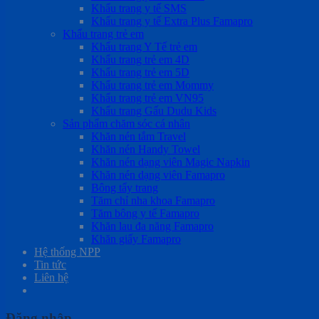
Khẩu trang y tế SMS
Khẩu trang y tế Extra Plus Famapro
Khẩu trang trẻ em
Khẩu trang Y Tế trẻ em
Khẩu trang trẻ em 4D
Khẩu trang trẻ em 5D
Khẩu trang trẻ em Mommy
Khẩu trang trẻ em VN95
Khẩu trang Gấu Dudu Kids
Sản phẩm chăm sóc cá nhân
Khăn nén tắm Travel
Khăn nén Handy Towel
Khăn nén dạng viên Magic Napkin
Khăn nén dạng viên Famapro
Bông tẩy trang
Tăm chỉ nha khoa Famapro
Tăm bông y tế Famapro
Khăn lau đa năng Famapro
Khăn giấy Famapro
Hệ thống NPP
Tin tức
Liên hệ
Đăng nhập