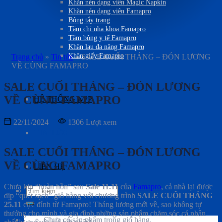
Khăn nén dạng viên Magic Napkin
Khăn nén dạng viên Famapro
Bông tẩy trang
Tăm chỉ nha khoa Famapro
Tăm bông y tế Famapro
Khăn lau đa năng Famapro
Khăn giấy Famapro
Trang chủ
»
Tin tức
»
SALE CUỐI THÁNG – ĐÓN LƯƠNG
VỀ CÙNG FAMAPRO
SALE CUỐI THÁNG – ĐÓN LƯƠNG
VỀ CÙNG FAMAPRO
HỆ THỐNG NPP
22/11/2024
1306 Lượt xem
TIN TỨC
SALE CUỐI THÁNG – ĐÓN LƯƠNG
VỀ CÙNG FAMAPRO
LIÊN HỆ
Chưa kịp “hoàn hồn” sau
Sale 11.11
của
Famapro
, cả nhà lại được
Tìm
dịp “quét sạch” giỏ hàng với chương trình
SALE CUỐI THÁNG
kiếm:
25.11
cực đỉnh từ Famapro! Tháng lương mới về, sao không tự
thưởng cho mình và gia đình những sản phẩm chăm sóc cá nhân
Chưa có sản phẩm trong giỏ hàng.