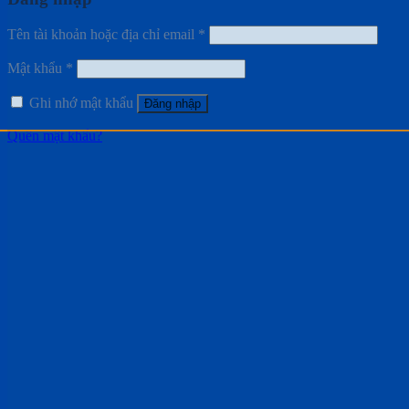
Tên tài khoản hoặc địa chỉ email
*
Mật khẩu
*
Ghi nhớ mật khẩu
Đăng nhập
Quên mật khẩu?