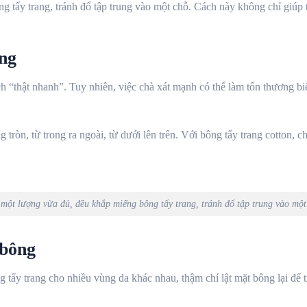
 tẩy trang, tránh đổ tập trung vào một chỗ. Cách này không chỉ giúp t
ụng
 “thật nhanh”. Tuy nhiên, việc chà xát mạnh có thể làm tổn thương bi
ròn, từ trong ra ngoài, từ dưới lên trên. Với bông tẩy trang cotton, ch
một lượng vừa đủ, đều khắp miếng bông tẩy trang, tránh đổ tập trung vào một
 bông
tẩy trang cho nhiều vùng da khác nhau, thậm chí lật mặt bông lại để ti