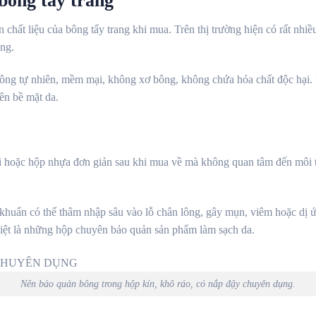
 bông tẩy trang
hất liệu của bông tẩy trang khi mua. Trên thị trường hiện có rất nhiều
ặng.
ông tự nhiên, mềm mại, không xơ bông, không chứa hóa chất độc hại. N
ên bề mặt da.
úi hoặc hộp nhựa đơn giản sau khi mua về mà không quan tâm đến môi 
i khuẩn có thể thâm nhập sâu vào lỗ chân lông, gây mụn, viêm hoặc dị 
biệt là những hộp chuyên bảo quản sản phẩm làm sạch da.
Nên bảo quản bông trong hộp kín, khô ráo, có nắp đậy chuyên dụng.