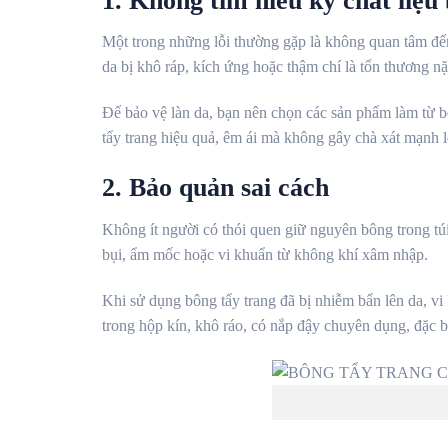
1. Không tìm hiểu kỹ chất liệu
Một trong những lỗi thường gặp là không quan tâm đến c
da bị khô ráp, kích ứng hoặc thậm chí là tổn thương n
Để bảo vệ làn da, bạn nên chọn các sản phẩm làm từ b
tẩy trang hiệu quả, êm ái mà không gây chà xát mạnh l
2. Bảo quản sai cách
Không ít người có thói quen giữ nguyên bông trong t
bụi, ẩm mốc hoặc vi khuẩn từ không khí xâm nhập.
Khi sử dụng bông tẩy trang đã bị nhiễm bẩn lên da, v
trong hộp kín, khô ráo, có nắp đậy chuyên dụng, đặc 