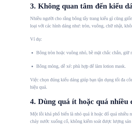
3. Không quan tâm đến kiểu dá
Nhiều người cho rằng bông tẩy trang kiểu gì cũng giố
loại với các hình dáng như: tròn, vuông, chữ nhật, k
Ví dụ:
Bông tròn hoặc vuông nhỏ, bề mặt chắc chắn, giữ nư
Bông mỏng, dễ xé: phù hợp để làm lotion mask.
Việc chọn đúng kiểu dáng giúp bạn tận dụng tối đa cô
hiệu quả.
4. Dùng quá ít hoặc quá nhiều 
Một lỗi khá phổ biến là nhỏ quá ít hoặc đổ quá nhiều n
chảy nước xuống cổ, không kiểm soát được lượng sản