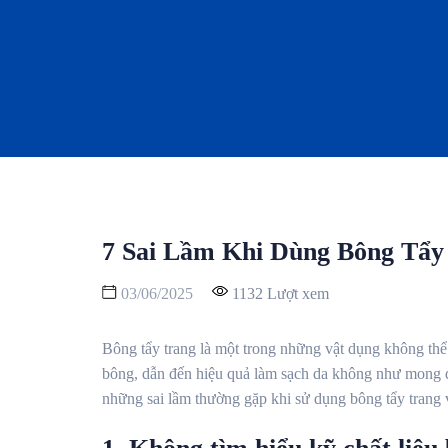
7 Sai Lầm Khi Dùng Bông Tẩy
03/06/2025
1132 Lượt xem
Bông tẩy trang là một trong những vật dụng không thể 
bông, dẫn đến hiệu quả làm sạch da không như mong đ
những sai lầm thường gặp khi sử dụng bông tẩy trang 