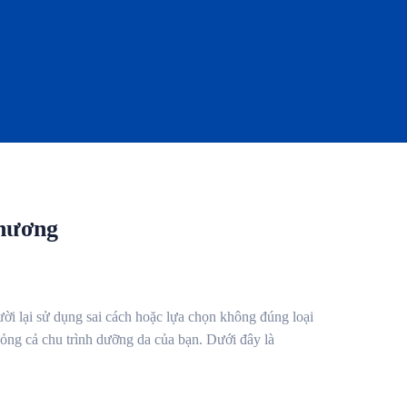
hương
ười lại sử dụng sai cách hoặc lựa chọn không đúng loại
ng cả chu trình dưỡng da của bạn. Dưới đây là