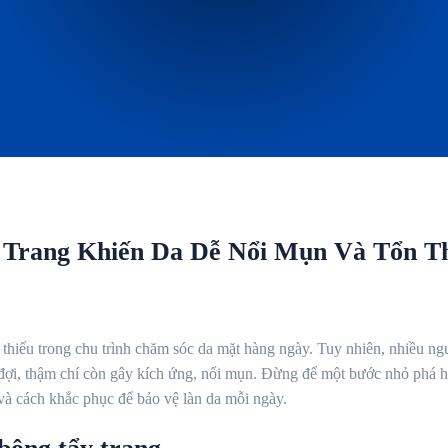
 Trang Khiến Da Dễ Nổi Mụn Và Tổn T
thiếu trong chu trình chăm sóc da mặt hàng ngày. Tuy nhiên, nhiều ng
ợi, thậm chí còn gây kích ứng, nổi mụn. Đừng để một bước nhỏ phá hỏ
và cách khắc phục để bảo vệ làn da mỗi ngày.