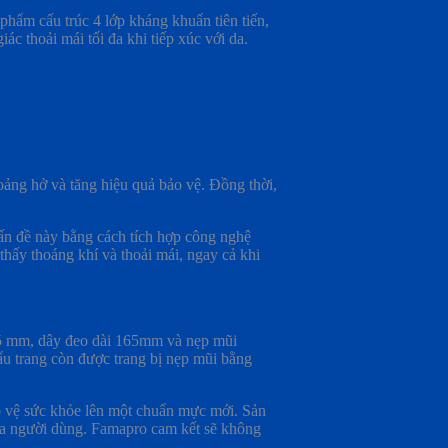
phẩm cấu trúc 4 lớp kháng khuẩn tiên tiến,
ác thoải mái tối đa khi tiếp xúc với da.
oảng hở và tăng hiệu quả bảo vệ. Đồng thời,
vấn đề này bằng cách tích hợp công nghệ
thấy thoáng khí và thoải mái, ngay cả khi
95 mm, dây đeo dài 165mm và nẹp mũi
ẩu trang còn được trang bị nẹp mũi bằng
ảo vệ sức khỏe lên một chuẩn mực mới. Sản
của người dùng. Famapro cam kết sẽ không