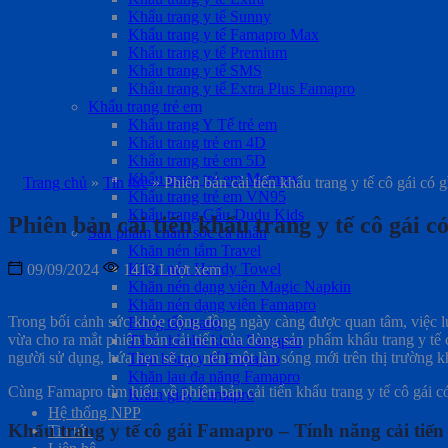
Khẩu trang y tế Sunny
Khẩu trang y tế Famapro Max
Khẩu trang y tế Premium
Khẩu trang y tế SMS
Khẩu trang y tế Extra Plus Famapro
Khẩu trang trẻ em
Khẩu trang Y Tế trẻ em
Khẩu trang trẻ em 4D
Khẩu trang trẻ em 5D
Khẩu trang trẻ em Mommy
Trang chủ
»
Tin tức
»
Phiên bản cải tiến khẩu trang y tế cô gái có 
Khẩu trang trẻ em VN95
Khẩu trang Gấu Dudu Kids
Phiên bản cải tiến khẩu trang y tế cô gái c
Sản phẩm chăm sóc cá nhân
Khăn nén tắm Travel
Khăn nén Handy Towel
09/09/2024
1413 Lượt xem
Khăn nén dạng viên Magic Napkin
Khăn nén dạng viên Famapro
Trong bối cảnh sức khỏe cộng đồng ngày càng được quan tâm, việc lự
Bông tẩy trang
vừa cho ra mắt phiên bản cải tiến của dòng sản phẩm khẩu trang y t
Tăm chỉ nha khoa Famapro
người sử dụng, hứa hẹn sẽ tạo nên một làn sóng mới trên thị trường kh
Tăm bông y tế Famapro
Khăn lau đa năng Famapro
Cùng Famapro tìm hiểu về phiên bản cải tiến khẩu trang y tế cô gái c
Khăn giấy Famapro
Hệ thống NPP
Khẩu trang y tế cô gái Famapro – Tính năng cải tiến
Tin tức