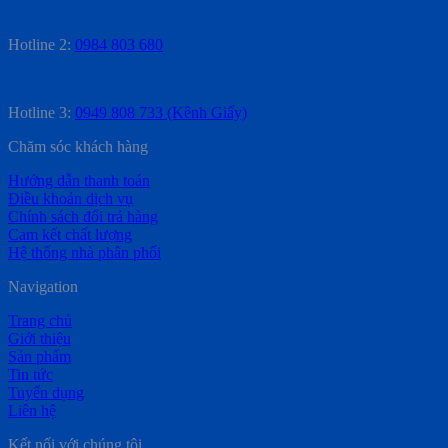
Hotline 2:
0984 803 680
Hotline 3:
0949 808 733 (Kênh Giấy)
Chăm sóc khách hàng
Hướng dẫn thanh toán
Điều khoản dịch vụ
Chính sách đổi trả hàng
Cam kết chất lượng
Hệ thống nhà phân phối
Navigation
Trang chủ
Giới thiệu
Sản phẩm
Tin tức
Tuyển dụng
Liên hệ
Kết nối với chúng tôi