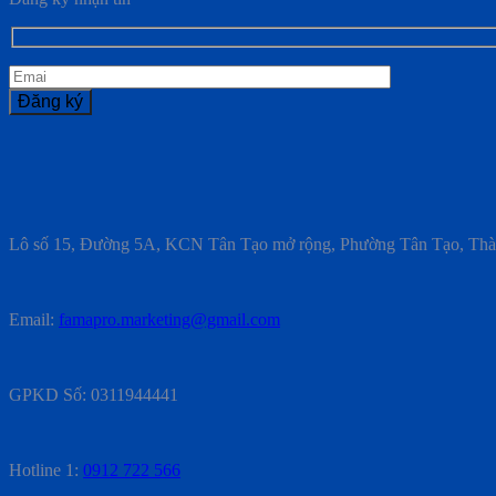
Lô số 15, Đường 5A, KCN Tân Tạo mở rộng, Phường Tân Tạo, Th
Email:
famapro.marketing@gmail.com
GPKD Số: 0311944441
Hotline 1:
0912 722 566