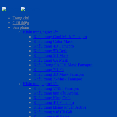
Skip
to
Trang chủ
content
Giới thiệu
Sản phẩm
Khẩu trang người lớn
Khẩu trang Cool Mask Famapro
Khẩu trang Color Mask
Khẩu trang 4D Famapro
Khẩu trang 5D Befit
Khẩu trang 5D Mask
Khẩu trang 6A Mask
Khẩu Trang 9A UV Mask Famapro
Khẩu trang 7D Fit
Khẩu trang 3D Mask Famapro
Khẩu trang X-Mask Famapro
Khẩu trang người lớn
Khẩu trang VN95 Famapro
Khẩu trang tinh dầu Aroma
Khẩu trang King Crab
Khẩu trang 4U Famapro
Khẩu trang kháng khuẩn Active
Khẩu trang y tế Cô Gái
Khẩu trang y tế Extra