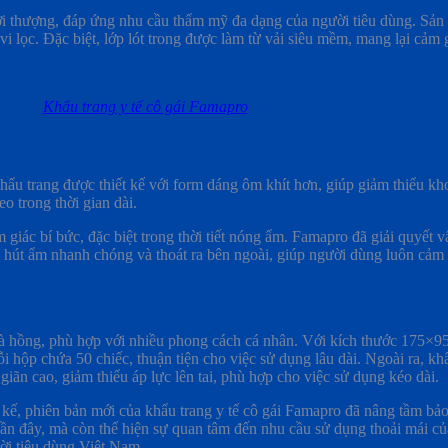
ời thượng, đáp ứng nhu cầu thẩm mỹ đa dạng của người tiêu dùng. Sản 
 lọc. Đặc biệt, lớp lót trong được làm từ vải siêu mềm, mang lại cảm gi
Khẩu trang y tế cô gái Famapro
ẩu trang được thiết kế với form dáng ôm khít hơn, giúp giảm thiểu kh
o trong thời gian dài.
iác bí bức, đặc biệt trong thời tiết nóng ẩm. Famapro đã giải quyết 
p hút ẩm nhanh chóng và thoát ra bên ngoài, giúp người dùng luôn cảm 
 và hồng, phù hợp với nhiều phong cách cá nhân. Với kích thước 175×
 hộp chứa 50 chiếc, thuận tiện cho việc sử dụng lâu dài. Ngoài ra, kh
ãn cao, giảm thiểu áp lực lên tai, phù hợp cho việc sử dụng kéo dài.
ết kế, phiên bản mới của khẩu trang y tế cô gái Famapro đã nâng tầm b
gần đây, mà còn thể hiện sự quan tâm đến nhu cầu sử dụng thoải mái 
i tiêu dùng Việt Nam.