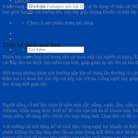
Liên hệ
Tìm
Khẩu trang y tế cô gái Famapro nổi bật với sự đa dạng về màu sắc th
kiếm:
bao gồm hai lớp vải không dệt, một lớp giấy kháng khuẩn và một lớp vi
Chưa có sản phẩm trong giỏ hàng.
Thiết kế thoải mái hơn
Tìm
kiếm:
Phiên bản mới cũng chú trọng đến sự thoải mái của người sử dụng. Kh
các dây đeo tai được làm mềm mại hơn, giúp giảm áp lực lên tai khi đe
Một trong những phàn nàn thường gặp khi sử dụng lâu thường có cảm g
thấm hút và thoát ẩm vào lớp vải tiếp xúc với da. Công nghệ này giú
đeo trong thời gian dài.
Người dùng có thể lựa chọn từ năm màu sắc: trắng, xanh, đen, xám
100mm, khẩu trang được thiết kế để vừa vặn với đa số khuôn mặt. Mỗi
nhựa mềm, dễ dàng điều chỉnh cho mọi dáng mũi. Quai đeo có độ co gi
Với những cải tiến đáng kể về chất liệu, công nghệ lọc khuẩn và thi
phẩm không chỉ đáp ứng nhu cầu an toàn trong thời điểm dịch bệnh 
ngừng đổi mới để mang đến những sản phẩm chất lượng cao cho ngườ