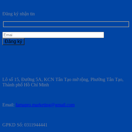
Đăng ký nhận tin
Lô số 15, Đường 5A, KCN Tân Tạo mở rộng, Phường Tân Tạo,
Thành phố Hồ Chí Minh
Email:
famapro.marketing@gmail.com
GPKD Số: 0311944441