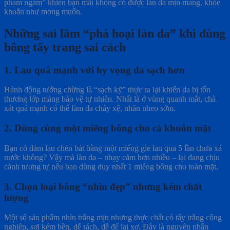
Những sai lầm “phá hoại làn da” khi dùng
bông tẩy trang sai cách
1. Lau quá mạnh với hy vọng da sạch hơn
Hành động tưởng chừng là “sạch kỹ” thực ra lại khiến da bị tổn
thương lớp màng bảo vệ tự nhiên. Nhất là ở vùng quanh mắt, chà
xát quá mạnh có thể làm da chảy xệ, nhăn nheo sớm.
2. Dùng cùng một miếng bông cho cả khuôn mặt
Bạn có dám lau chén bát bằng một miếng giẻ lau qua 5 lần chưa xả
nước không? Vậy mà làn da – nhạy cảm hơn nhiều – lại đang chịu
cảnh tương tự nếu bạn dùng duy nhất 1 miếng bông cho toàn mặt.
3. Chọn loại bông “nhìn đẹp” nhưng kém chất
lượng
Một số sản phẩm nhìn trắng mịn nhưng thực chất có tẩy trắng công
nghiệp, sợi kém bền, dễ rách, dễ để lại xơ. Đây là nguyên nhân