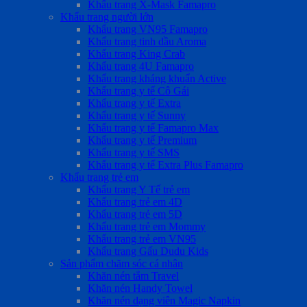
Khẩu trang X-Mask Famapro
Khẩu trang người lớn
Khẩu trang VN95 Famapro
Khẩu trang tinh dầu Aroma
Khẩu trang King Crab
Khẩu trang 4U Famapro
Khẩu trang kháng khuẩn Active
Khẩu trang y tế Cô Gái
Khẩu trang y tế Extra
Khẩu trang y tế Sunny
Khẩu trang y tế Famapro Max
Khẩu trang y tế Premium
Khẩu trang y tế SMS
Khẩu trang y tế Extra Plus Famapro
Khẩu trang trẻ em
Khẩu trang Y Tế trẻ em
Khẩu trang trẻ em 4D
Khẩu trang trẻ em 5D
Khẩu trang trẻ em Mommy
Khẩu trang trẻ em VN95
Khẩu trang Gấu Dudu Kids
Sản phẩm chăm sóc cá nhân
Khăn nén tắm Travel
Khăn nén Handy Towel
Khăn nén dạng viên Magic Napkin