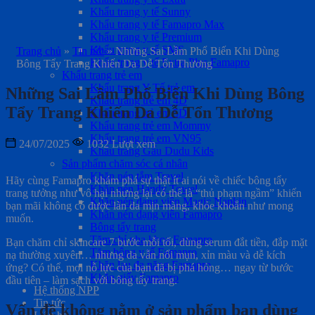
Khẩu trang y tế Sunny
Khẩu trang y tế Famapro Max
Khẩu trang y tế Premium
Khẩu trang y tế SMS
Trang chủ
»
Tin tức
»
Những Sai Lầm Phổ Biến Khi Dùng
Khẩu trang y tế Extra Plus Famapro
Bông Tẩy Trang Khiến Da Dễ Tổn Thương
Khẩu trang trẻ em
Khẩu trang Y Tế trẻ em
Những Sai Lầm Phổ Biến Khi Dùng Bông
Khẩu trang trẻ em 4D
Tẩy Trang Khiến Da Dễ Tổn Thương
Khẩu trang trẻ em 5D
Khẩu trang trẻ em Mommy
Khẩu trang trẻ em VN95
24/07/2025
1032 Lượt xem
Khẩu trang Gấu Dudu Kids
Sản phẩm chăm sóc cá nhân
Khăn nén tắm Travel
Hãy cùng Famapro khám phá sự thật ít ai nói về chiếc bông tẩy
Khăn nén Handy Towel
trang tưởng như vô hại nhưng lại có thể là “thủ phạm ngầm” khiến
Khăn nén dạng viên Magic Napkin
bạn mãi không có được làn da mịn màng, khỏe khoắn như mong
Khăn nén dạng viên Famapro
muốn.
Bông tẩy trang
Tăm chỉ nha khoa Famapro
Bạn chăm chỉ skincare 7 bước mỗi tối, dùng serum đắt tiền, đắp mặt
Tăm bông y tế Famapro
nạ thường xuyên… nhưng da vẫn nổi mụn, xỉn màu và dễ kích
Khăn lau đa năng Famapro
ứng? Có thể, mọi nỗ lực của bạn đã bị phá hỏng… ngay từ bước
Khăn giấy Famapro
đầu tiên – làm sạch với bông tẩy trang.
Hệ thống NPP
Tin tức
Vấn đề không nằm ở sản phẩm bạn dùng