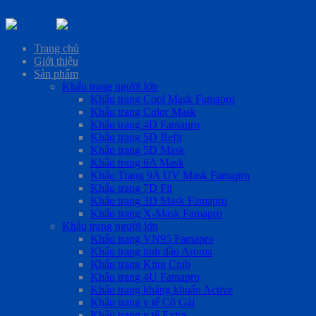
Skip
to
Trang chủ
content
Giới thiệu
Sản phẩm
Khẩu trang người lớn
Khẩu trang Cool Mask Famapro
Khẩu trang Color Mask
Khẩu trang 4D Famapro
Khẩu trang 5D Befit
Khẩu trang 5D Mask
Khẩu trang 6A Mask
Khẩu Trang 9A UV Mask Famapro
Khẩu trang 7D Fit
Khẩu trang 3D Mask Famapro
Khẩu trang X-Mask Famapro
Khẩu trang người lớn
Khẩu trang VN95 Famapro
Khẩu trang tinh dầu Aroma
Khẩu trang King Crab
Khẩu trang 4U Famapro
Khẩu trang kháng khuẩn Active
Khẩu trang y tế Cô Gái
Khẩu trang y tế Extra