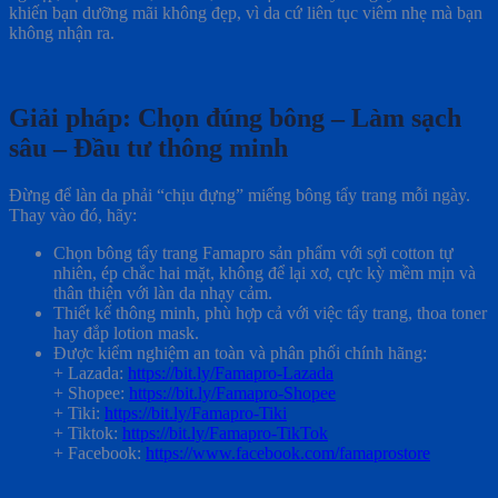
khiến bạn dưỡng mãi không đẹp, vì da cứ liên tục viêm nhẹ mà bạn
không nhận ra.
Giải pháp: Chọn đúng bông – Làm sạch
sâu – Đầu tư thông minh
Đừng để làn da phải “chịu đựng” miếng bông tẩy trang mỗi ngày.
Thay vào đó, hãy:
Chọn bông tẩy trang Famapro sản phẩm với sợi cotton tự
nhiên, ép chắc hai mặt, không để lại xơ, cực kỳ mềm mịn và
thân thiện với làn da nhạy cảm.
Thiết kế thông minh, phù hợp cả với việc tẩy trang, thoa toner
hay đắp lotion mask.
Được kiểm nghiệm an toàn và phân phối chính hãng:
+
Lazada:
https://bit.ly/Famapro-Lazada
+ Shopee:
https://bit.ly/Famapro-Shopee
+ Tiki:
https://bit.ly/Famapro-Tiki
+ Tiktok:
https://bit.ly/Famapro-TikTok
+ Facebook:
https://www.facebook.com/famaprostore