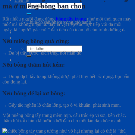
Liên hệ
mà ở miếng bông bạn chọn
Tìm
kiếm:
Rất nhiều người đang dùng
bông tẩy trang
như một thói quen máy
Chưa có sản phẩm trong giỏ hàng.
móc mà không nhận ra: đây là vật tiếp xúc trực tiếp với da mỗi
ngày, là “người gác cửa” đầu tiên của toàn bộ chu trình dưỡng da.
Nếu miếng bông quá cứng:
Tìm
→ Da bị trầy xước, kích ứng, nổi mẩn đỏ.
kiếm:
Nếu bông thấm hút kém:
→ Dung dịch tẩy trang không được phát huy hết tác dụng, bụi bẩn
còn đọng lại.
Nếu bông để lại xơ bông:
→ Gây tắc nghẽn lỗ chân lông, tạo ổ vi khuẩn, phát sinh mụn.
Một miếng bông tẩy trang mềm mịn, cấu trúc ép vi sợi, bền chắc,
thấm hút tốt chính là bước khởi đầu cho một làn da khỏe mạnh.