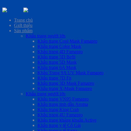
Skip
to
Trang chủ
content
Giới thiệu
Sản phẩm
Khẩu trang người lớn
Khẩu trang Cool Mask Famapro
Khẩu trang Color Mask
Khẩu trang 4D Famapro
Khẩu trang 5D Befit
Khẩu trang 5D Mask
Khẩu trang 6A Mask
Khẩu Trang 9A UV Mask Famapro
Khẩu trang 7D Fit
Khẩu trang 3D Mask Famapro
Khẩu trang X-Mask Famapro
Khẩu trang người lớn
Khẩu trang VN95 Famapro
Khẩu trang tinh dầu Aroma
Khẩu trang King Crab
Khẩu trang 4U Famapro
Khẩu trang kháng khuẩn Active
Khẩu trang y tế Cô Gái
Khẩu trang y tế Extra