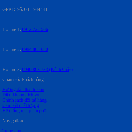
GPKD Số: 0311944441
Hotline 1:
0912 722 566
Hotline 2:
0984 803 680
Hotline 3:
0949 808 733 (Kênh Giấy)
Chăm sóc khách hàng
Hướng dẫn thanh toán
Điều khoản dịch vụ
Chính sách đổi trả hàng
Cam kết chất lượng
Hệ thống nhà phân phối
Navigation
Trang chủ