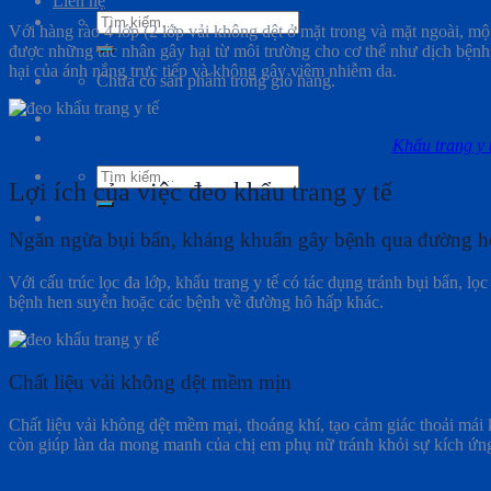
Liên hệ
Tìm
Với hàng rào 4 lớp (2 lớp vải không dệt ở mặt trong và mặt ngoài, mộ
kiếm:
được những tác nhân gây hại từ môi trường cho cơ thể như dịch bệnh
hại của ánh nắng trực tiếp và không gây viêm nhiễm da.
Chưa có sản phẩm trong giỏ hàng.
Khẩu trang y
Tìm
Lợi ích của việc đeo khẩu trang y tế
kiếm:
Ngăn ngừa bụi bẩn, kháng khuẩn gây bệnh qua đường h
Với cấu trúc lọc đa lớp, khẩu trang y tế có tác dụng
tránh bụi bẩn, lọ
bệnh hen suyễn hoặc các bệnh về đường hô hấp khác.
Chất liệu vải không dệt mềm mịn
Chất liệu vải không dệt mềm mại, thoáng khí, tạo cảm giác thoải má
còn giúp làn da mong manh của chị em phụ nữ tránh khỏi sự kích ứn