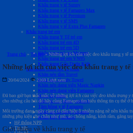
Khẩu trang y tế Sunny
Khẩu trang y tế Famapro Max
Khẩu trang y tế Premium
Khẩu trang y tế SMS
Khẩu trang y tế Extra Plus Famapro
Khẩu trang trẻ em
Khẩu trang Y Tế trẻ em
Khẩu trang trẻ em 4D
Khẩu trang trẻ em 5D
Khẩu trang trẻ em Mommy
Trang chủ
»
Tin tức
»
Những lợi ích của việc đeo khẩu trang y tế 
Khẩu trang trẻ em VN95
Khẩu trang Gấu Dudu Kids
Những lợi ích của việc đeo khẩu trang y t
Sản phẩm chăm sóc cá nhân
Khăn nén tắm Travel
Khăn nén Handy Towel
20/04/2024
2169 Lượt xem
Khăn nén dạng viên Magic Napkin
Khăn nén dạng viên Famapro
Đã bao giờ bạn thắc mắc về những
lợi ích của việc đeo khẩu trang y 
Bông tẩy trang
cho những câu hỏi đó hãy cùng Famapro tìm hiểu thông tin cụ thể ở b
Tăm chỉ nha khoa Famapro
Tăm bông y tế Famapro
Môi trường đang ngày càng có dấu hiệu ô nhiễm nặng nề nên khẩu tra
Khăn lau đa năng Famapro
những phụ kiện che chắn như mũ, áo chống nắng, kính râm, găng tay
Khăn giấy Famapro
Hệ thống NPP
Giới thiệu về khẩu trang y tế
Tin tức