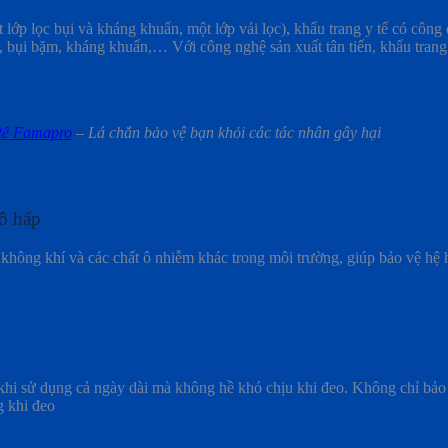
t lớp lọc bụi và kháng khuẩn, một lớp vải lọc), khẩu trang y tế có côn
, bụi bặm, kháng khuẩn,… Với công nghệ sản xuất tân tiến, khẩu trang
 tế Famapro
– Lá chắn bảo vệ bạn khỏi các tác nhân gây hại
ô hấp
c không khí
và các chất ô nhiễm khác trong môi trường, giúp bảo vệ hệ 
i khi sử dụng cả ngày dài mà không hề khó chịu khi đeo. Không chỉ bả
g khi đeo