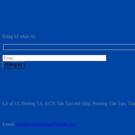
Đăng ký nhận tin
Lô số 15, Đường 5A, KCN Tân Tạo mở rộng, Phường Tân Tạo, Th
Email:
famapro.marketing@gmail.com