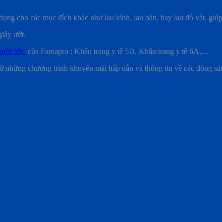
dụng cho các mục đích khác như lau kính, lau bàn, hay lau đồ vật, giúp 
iấy ướt.
gười lớn
của Famapro : Khẩu trang y tế 5D, Khẩu trang y tế 6A,…
ỡ những chương trình khuyến mãi hấp dẫn và thông tin về các dòng s