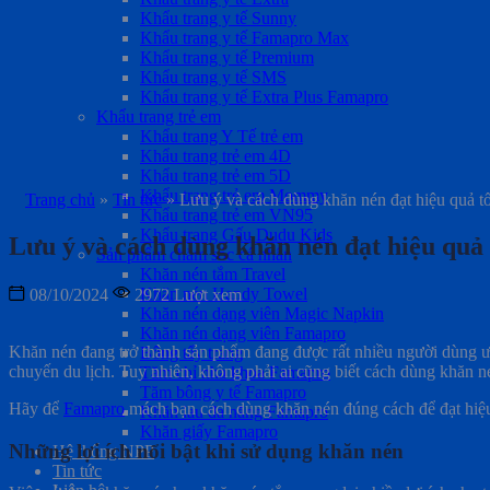
Khẩu trang y tế Sunny
Khẩu trang y tế Famapro Max
Khẩu trang y tế Premium
Khẩu trang y tế SMS
Khẩu trang y tế Extra Plus Famapro
Khẩu trang trẻ em
Khẩu trang Y Tế trẻ em
Khẩu trang trẻ em 4D
Khẩu trang trẻ em 5D
Khẩu trang trẻ em Mommy
Trang chủ
»
Tin tức
»
Lưu ý và cách dùng khăn nén đạt hiệu quả tố
Khẩu trang trẻ em VN95
Khẩu trang Gấu Dudu Kids
Lưu ý và cách dùng khăn nén đạt hiệu quả 
Sản phẩm chăm sóc cá nhân
Khăn nén tắm Travel
Khăn nén Handy Towel
08/10/2024
2972 Lượt xem
Khăn nén dạng viên Magic Napkin
Khăn nén dạng viên Famapro
Khăn nén đang trở thành sản phẩm đang được rất nhiều người dùng
Bông tẩy trang
chuyến du lịch. Tuy nhiên, không phải ai cũng biết cách dùng khăn nén
Tăm chỉ nha khoa Famapro
Tăm bông y tế Famapro
Hãy để
Famapro
mách bạn cách dùng khăn nén đúng cách để đạt hiệu
Khăn lau đa năng Famapro
Khăn giấy Famapro
Những lợi ích nổi bật khi sử dụng khăn nén
Hệ thống NPP
Tin tức