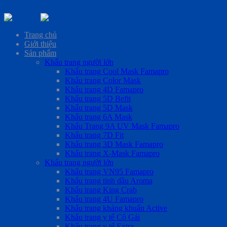
Skip
to
Trang chủ
content
Giới thiệu
Sản phẩm
Khẩu trang người lớn
Khẩu trang Cool Mask Famapro
Khẩu trang Color Mask
Khẩu trang 4D Famapro
Khẩu trang 5D Befit
Khẩu trang 5D Mask
Khẩu trang 6A Mask
Khẩu Trang 9A UV Mask Famapro
Khẩu trang 7D Fit
Khẩu trang 3D Mask Famapro
Khẩu trang X-Mask Famapro
Khẩu trang người lớn
Khẩu trang VN95 Famapro
Khẩu trang tinh dầu Aroma
Khẩu trang King Crab
Khẩu trang 4U Famapro
Khẩu trang kháng khuẩn Active
Khẩu trang y tế Cô Gái
Khẩu trang y tế Extra