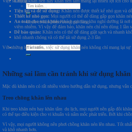
Liên hệ
Việc sử dụng khăn nén hay khăn nén tắm mang lại nhiều lợi ích cho trải ng
Tìm
kiếm:
Tiện lợi và dễ sử dụng:
Khăn nén được thiết kế nhỏ gọn và dễ
Thiết kế nhỏ gọn:
Mọi người có thể dễ dàng gấp gọn khăn né
An toàn cho sức khỏe:
Khách sạn hay khu nghỉ dưỡng là nơi r
Chưa có sản phẩm trong giỏ hàng.
viêm nhiễm. Vì vậy để đảm bảo, khăn nén chỉ nên dùng 1 lần sẽ
Dễ bảo quản:
Khăn nén có thể dễ dàng giặt sạch và nhanh khô, g
khô nhanh chóng và có thể tái sử dụng 2-3 lần
Tìm
Với những lợi ích trên, việc sử dụng khăn nén không chỉ mang lại sự tiệ
kiếm:
Những sai lầm cần tránh khi sử dụng khăn
Mặc dù khăn nén có rất nhiều video hướng dẫn sử dụng, nhưng vẫn còn 
Treo chồng khăn lên nhau
Khi treo khăn nén hay khăn tắm du lịch, mọi người nên gấp đôi khăn 
có thể tạo điều kiện cho vi khuẩn và nấm mốc phát triển. Bởi khi c
Vì vậy, mọi người không nên phơi chồng khăn nén lên nhau. Tốt nhất
và khô nhanh hơn.