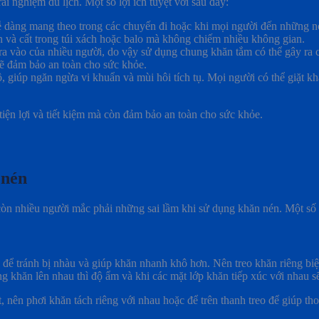
hiệm du lịch. Một số lợi ích tuyệt vời sau đây:
 dàng mang theo trong các chuyến đi hoặc khi mọi người đến những n
n và cất trong túi xách hoặc balo mà không chiếm nhiều không gian.
a vào của nhiều người, do vậy sử dụng chung khăn tắm có thể gây ra c
 đảm bảo an toàn cho sức khỏe.
iúp ngăn ngừa vi khuẩn và mùi hôi tích tụ. Mọi người có thể giặt khăn
n lợi và tiết kiệm mà còn đảm bảo an toàn cho sức khỏe.
 nén
nhiều người mắc phải những sai lầm khi sử dụng khăn nén. Một số sa
để tránh bị nhàu và giúp khăn nhanh khô hơn. Nên treo khăn riêng bi
hồng khăn lên nhau thì độ ẩm và khi các mặt lớp khăn tiếp xúc với nhau se
, nên phơi khăn tách riêng với nhau hoặc để trên thanh treo để giúp thoá