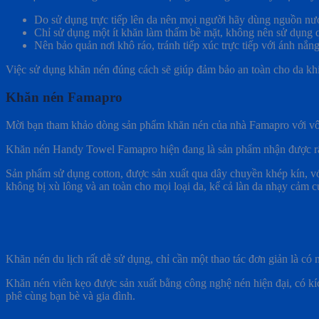
Do sử dụng trực tiếp lên da nên mọi người hãy dùng nguồn nươ
Chỉ sử dụng một ít khăn làm thấm bề mặt, không nên sử dụng q
Nên bảo quản nơi khô ráo, tránh tiếp xúc trực tiếp với ánh nắng 
Việc sử dụng khăn nén đúng cách sẽ giúp đảm bảo an toàn cho da k
Khăn nén Famapro
Mời bạn tham khảo dòng sản phẩm khăn nén của nhà Famapro với vô v
Khăn nén Handy Towel Famapro hiện đang là sản phẩm nhận được rất nh
Sản phẩm sử dụng cotton, được sản xuất qua dây chuyền khép kín, vớ
không bị xù lông và an toàn cho mọi loại da, kể cả làn da nhạy cảm củ
Khăn nén du lịch rất dễ sử dụng, chỉ cần một thao tác đơn giản là có 
Khăn nén viên kẹo được sản xuất bằng công nghệ nén hiện đại, có kíc
phê cùng bạn bè và gia đình.