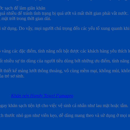
́c sạch để làm giãn khăn
uá nhiều để tránh tình trạng bị quá ướt và mất thời gian phải vắt nước.
mặt trời trong thời gian dài.
hi sử dụng. Do vậy, mọi người chú trọng đến các yếu tố xung quanh kh
àng các đặc điểm, tính năng nổi bật được các khách hàng yêu thích 
iều sự tin dùng của người tiêu dùng bởi những ưu điểm, tính năng v
i thiết kế màng lưới thông thoáng, vô cùng mềm mại, không mùi, không
a trẻ sơ sinh.
Khăn nén Handy Towel Famapro
ngay khăn sạch tiện lợi cho việc vệ sinh cá nhân như lau mặt hoặc tắm.
h thước nhỏ gọn như viên kẹo, dễ dàng mang theo và sử dụng ở mọi nơi 