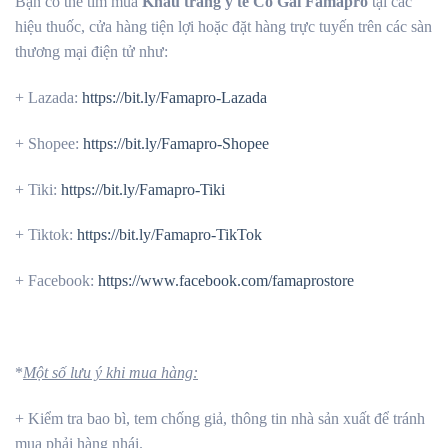
Bạn có thể tìm mua
Khẩu trang y tế Cô Gái Famapro
tại các
hiệu thuốc, cửa hàng tiện lợi hoặc đặt hàng trực tuyến trên các sàn
thương mại điện tử như:
+ Lazada:
https://bit.ly/Famapro-Lazada
+ Shopee:
https://bit.ly/Famapro-Shopee
+ Tiki:
https://bit.ly/Famapro-Tiki
+ Tiktok:
https://bit.ly/Famapro-TikTok
+ Facebook:
https://www.facebook.com/famaprostore
*
Một số lưu ý khi mua hàng:
+ Kiểm tra bao bì, tem chống giả, thông tin nhà sản xuất để tránh
mua phải hàng nhái.