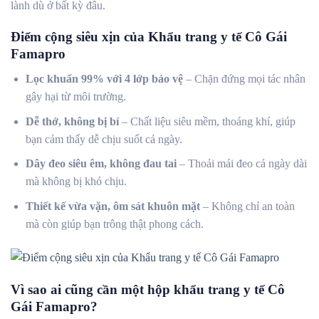
lành dù ở bất kỳ đâu.
Điểm cộng siêu xịn của Khẩu trang y tế Cô Gái
Famapro
Lọc khuẩn 99% với 4 lớp bảo vệ
– Chặn đứng mọi tác nhân
gây hại từ môi trường.
Dễ thở, không bị bí
– Chất liệu siêu mềm, thoáng khí, giúp
bạn cảm thấy dễ chịu suốt cả ngày.
Dây đeo siêu êm, không đau tai
– Thoải mái đeo cả ngày dài
mà không bị khó chịu.
Thiết kế vừa vặn, ôm sát khuôn mặt
– Không chỉ an toàn
mà còn giúp bạn trông thật phong cách.
Vì sao ai cũng cần một hộp khẩu trang y tế Cô
Gái Famapro?