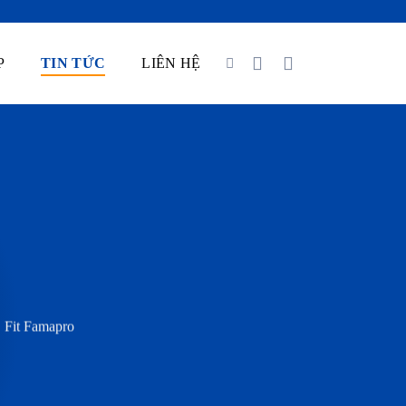
P
TIN TỨC
LIÊN HỆ
 Fit Famapro