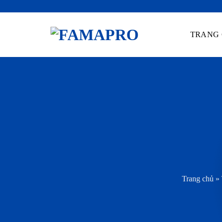
Skip
to
TRANG
content
Trang chủ
»