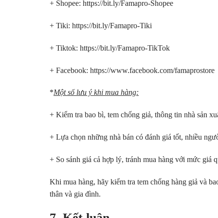
+ Shopee:
https://bit.ly/Famapro-Shopee
+ Tiki:
https://bit.ly/Famapro-Tiki
+ Tiktok:
https://bit.ly/Famapro-TikTok
+ Facebook:
https://www.facebook.com/famaprostore
*
Một số lưu ý khi mua hàng:
+ Kiểm tra bao bì, tem chống giả, thông tin nhà sản xu
+ Lựa chọn những nhà bán có đánh giá tốt, nhiều ngườ
+ So sánh giá cả hợp lý, tránh mua hàng với mức giá q
Khi mua hàng, hãy kiểm tra tem chống hàng giả và ba
thân và gia đình.
7. Kết luận