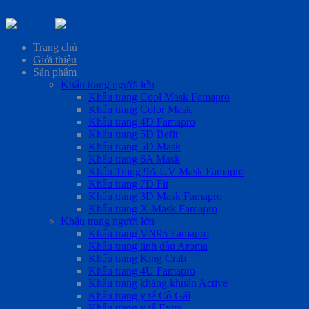
Skip
to
Trang chủ
content
Giới thiệu
Sản phẩm
Khẩu trang người lớn
Khẩu trang Cool Mask Famapro
Khẩu trang Color Mask
Khẩu trang 4D Famapro
Khẩu trang 5D Befit
Khẩu trang 5D Mask
Khẩu trang 6A Mask
Khẩu Trang 9A UV Mask Famapro
Khẩu trang 7D Fit
Khẩu trang 3D Mask Famapro
Khẩu trang X-Mask Famapro
Khẩu trang người lớn
Khẩu trang VN95 Famapro
Khẩu trang tinh dầu Aroma
Khẩu trang King Crab
Khẩu trang 4U Famapro
Khẩu trang kháng khuẩn Active
Khẩu trang y tế Cô Gái
Khẩu trang y tế Extra