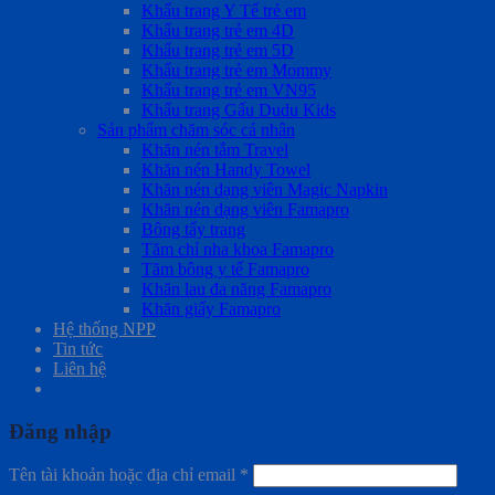
Khẩu trang Y Tế trẻ em
Khẩu trang trẻ em 4D
Khẩu trang trẻ em 5D
Khẩu trang trẻ em Mommy
Khẩu trang trẻ em VN95
Khẩu trang Gấu Dudu Kids
Sản phẩm chăm sóc cá nhân
Khăn nén tắm Travel
Khăn nén Handy Towel
Khăn nén dạng viên Magic Napkin
Khăn nén dạng viên Famapro
Bông tẩy trang
Tăm chỉ nha khoa Famapro
Tăm bông y tế Famapro
Khăn lau đa năng Famapro
Khăn giấy Famapro
Hệ thống NPP
Tin tức
Liên hệ
Đăng nhập
Tên tài khoản hoặc địa chỉ email
*