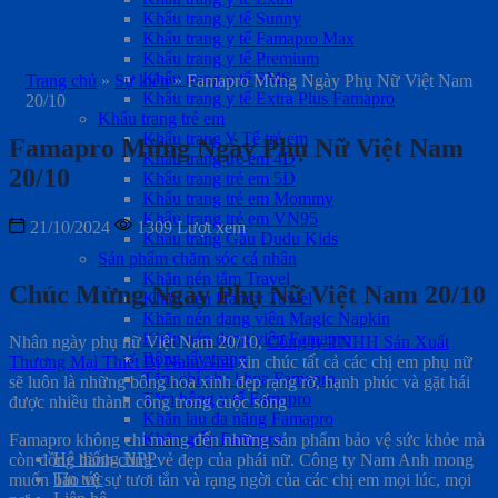
Khẩu trang y tế Sunny
Khẩu trang y tế Famapro Max
Khẩu trang y tế Premium
Khẩu trang y tế SMS
Trang chủ
»
Sự kiện
»
Famapro Mừng Ngày Phụ Nữ Việt Nam
Khẩu trang y tế Extra Plus Famapro
20/10
Khẩu trang trẻ em
Khẩu trang Y Tế trẻ em
Famapro Mừng Ngày Phụ Nữ Việt Nam
Khẩu trang trẻ em 4D
20/10
Khẩu trang trẻ em 5D
Khẩu trang trẻ em Mommy
Khẩu trang trẻ em VN95
21/10/2024
1309 Lượt xem
Khẩu trang Gấu Dudu Kids
Sản phẩm chăm sóc cá nhân
Khăn nén tắm Travel
Chúc Mừng Ngày Phụ Nữ Việt Nam 20/10
Khăn nén Handy Towel
Khăn nén dạng viên Magic Napkin
Khăn nén dạng viên Famapro
Nhân ngày phụ nữ Việt Nam 20/10,
Công ty TNHH Sản Xuất
Bông tẩy trang
Thương Mại Thiết Bị Nam Anh
xin chúc tất cả các chị em phụ nữ
Tăm chỉ nha khoa Famapro
sẽ luôn là những bông hoa xinh đẹp rạng rỡ, hạnh phúc và gặt hái
Tăm bông y tế Famapro
được nhiều thành công trong cuộc sống
Khăn lau đa năng Famapro
Khăn giấy Famapro
Famapro không chỉ mang đến những sản phẩm bảo vệ sức khỏe mà
Hệ thống NPP
còn đồng hành cùng vẻ đẹp của phái nữ. Công ty Nam Anh mong
Tin tức
muốn bảo vệ sự tươi tắn và rạng ngời của các chị em mọi lúc, mọi