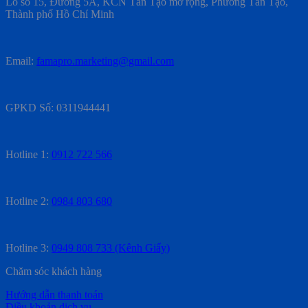
Lô số 15, Đường 5A, KCN Tân Tạo mở rộng, Phường Tân Tạo,
Thành phố Hồ Chí Minh
Email:
famapro.marketing@gmail.com
GPKD Số: 0311944441
Hotline 1:
0912 722 566
Hotline 2:
0984 803 680
Hotline 3:
0949 808 733 (Kênh Giấy)
Chăm sóc khách hàng
Hướng dẫn thanh toán
Điều khoản dịch vụ