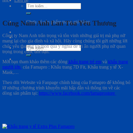
Liên hệ
nơi.
Tìm
kiếm:
Cùng Nam Anh Lan Tỏa Yêu Thương
Chưa có sản phẩm trong giỏ hàng.
Công ty Nam Anh trân trọng và tôn vinh những giá trị mà phụ nữ
mang lại cho gia đình và xã hội. Hãy cùng chúng tôi gửi những lời
chúc yêu thương và món quà ý nghĩa để tri ân người phụ nữ quan
Tìm
trọng trong cuộc đời bạn.
kiếm:
Mời bạn tham khảo thêm các dòng
khẩu trang trẻ em
và
khẩu trang
người lớn
của Famapro : Khẩu trang 7D Fit, Khẩu trang y tế X-
Mask,…
Theo dõi Website và Fanpage chính hãng của Famapro để không bỏ
lỡ những chương trình khuyến mãi hấp dẫn và thông tin về các
dòng sản phẩm tại:
https://www.facebook.com/famaprostore