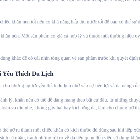
hiếc khăn nén tốt nên có khả năng hấp thụ nước tốt để bạn có thể sử 
 khăn nén. Một sản phẩm có giá cả hợp lý và thuộc một thương hiệu uy
u dùng khác để có cái nhìn tổng quan về sản phẩm trước khi quyết định
 Yêu Thích Du Lịch
 cho những người yêu thích du lịch nhờ vào sự tiện lợi và đa năng của
 hành lý, khăn nén có thể dễ dàng mang theo bất cứ đâu, từ những chu
 toàn và dịu nhẹ, không gây hại hay kích ứng da, làm cho chúng trở thà
thể nở ra thành một chiếc khăn có kích thước đủ dùng sau khi tiếp xúc 
inh cá nhân, tránh những rủi ro về da liên quan đến việc sử dụng khăn