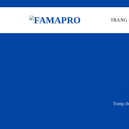
Skip
to
TRANG
content
Trang c