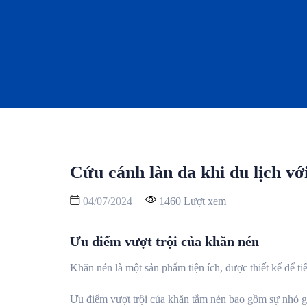
Cứu cánh làn da khi du lịch v
04/07/2024
1460 Lượt xem
Ưu điểm vượt trội của khăn nén
Khăn nén là một sản phẩm tiện ích, được thiết kế để ti
Ưu điểm vượt trội của khăn tắm nén bao gồm sự nhỏ g