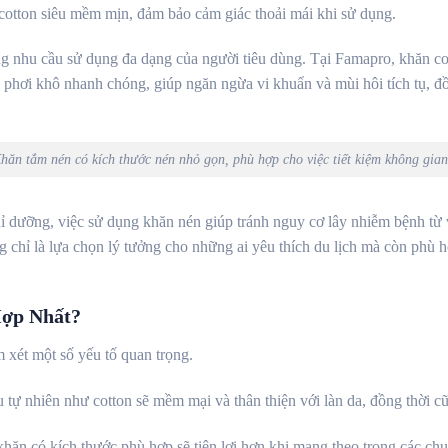
 cotton siêu mềm mịn, đảm bảo cảm giác thoải mái khi sử dụng.
ng nhu cầu sử dụng đa dạng của người tiêu dùng. Tại Famapro, khăn co
phơi khô nhanh chóng, giúp ngăn ngừa vi khuẩn và mùi hôi tích tụ, đồn
hăn tắm nén có kích thước nén nhỏ gọn, phù hợp cho việc tiết kiệm không gia
ỉ dưỡng, việc sử dụng khăn nén giúp tránh nguy cơ lây nhiễm bệnh từ
chỉ là lựa chọn lý tưởng cho những ai yêu thích du lịch mà còn phù 
ợp Nhất?
xét một số yếu tố quan trọng.
ệu tự nhiên như cotton sẽ mềm mại và thân thiện với làn da, đồng thời c
khăn có kích thước phù hợp sẽ tiện lợi hơn khi mang theo trong các ch