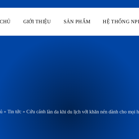
 CHỦ
GIỚI THIỆU
SẢN PHẨM
HỆ THỐNG NP
hủ
»
Tin tức
»
Cứu cánh làn da khi du lịch với khăn nén dành cho mọi 