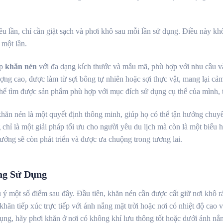
u lần, chỉ cần giặt sạch và phơi khô sau mỗi lần sử dụng. Điều này khô
 một lần.
ấp
khăn nén
với đa dạng kích thước và mẫu mã, phù hợp với nhu cầu và
ợng cao, được làm từ sợi bông tự nhiên hoặc sợi thực vật, mang lại 
thể tìm được sản phẩm phù hợp với mục đích sử dụng cụ thể của mình, 
khăn nén là một quyết định thông minh, giúp họ có thể tận hưởng chuy
hỉ là một giải pháp tối ưu cho người yêu du lịch mà còn là một biểu hi
hướng sẽ còn phát triển và được ưa chuộng trong tương lai.
ng Sử Dụng
ý một số điểm sau đây. Đầu tiên, khăn nén cần được cất giữ nơi khô r
hăn tiếp xúc trực tiếp với ánh nắng mặt trời hoặc nơi có nhiệt độ cao 
dụng, hãy phơi khăn ở nơi có không khí lưu thông tốt hoặc dưới ánh nắ