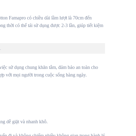
tton Famapro có chiều dài lầm lượt là 70cm đến
g thời có thể tái sử dụng được 2-3 lần, giúp tiết kiệm
n.
 việc sử dụng chung khăn tắm, đảm bảo an toàn cho
hợp với mọi người trong cuộc sống hàng ngày.
ũng dễ giặt và nhanh khô.
uyến đi và không chiếm nhiều không gian trong hành lý