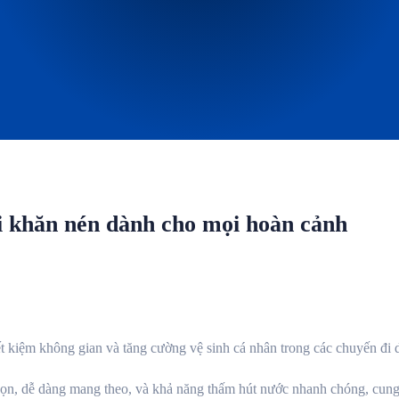
ới khăn nén dành cho mọi hoàn cảnh
ết kiệm không gian và tăng cường vệ sinh cá nhân trong các chuyến đi d
ọn, dễ dàng mang theo, và khả năng thấm hút nước nhanh chóng, cung 