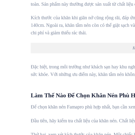
toàn. Sản phẩm này thường được sản xuất từ chất liệu
Kích thước của khăn khi giãn nở cũng rộng rãi, đáp ứ
140cm. Ngoài ra, khăn tắm nén còn có thể giặt sạch và 
chi phí và giảm thiểu rác thải.
K
Đặc biệt, trong môi trường như khách sạn hay khu ngh
sức khỏe. Với những ưu điểm này, khăn tắm nén không 
Làm Thế Nào Để Chọn Khăn Nén Phù H
Để chọn khăn nén Famapro phù hợp nhất, bạn cần xem 
Đầu tiên, hãy kiểm tra chất liệu của khăn nén. Chất li
Thứ hai, xem xét kích thước của khăn nén. Một chiếc 