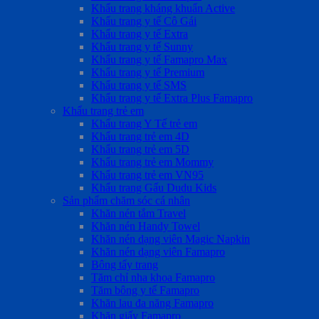
Khẩu trang kháng khuẩn Active
Khẩu trang y tế Cô Gái
Khẩu trang y tế Extra
Khẩu trang y tế Sunny
Khẩu trang y tế Famapro Max
Khẩu trang y tế Premium
Khẩu trang y tế SMS
Khẩu trang y tế Extra Plus Famapro
Khẩu trang trẻ em
Khẩu trang Y Tế trẻ em
Khẩu trang trẻ em 4D
Khẩu trang trẻ em 5D
Khẩu trang trẻ em Mommy
Khẩu trang trẻ em VN95
Khẩu trang Gấu Dudu Kids
Sản phẩm chăm sóc cá nhân
Khăn nén tắm Travel
Khăn nén Handy Towel
Khăn nén dạng viên Magic Napkin
Khăn nén dạng viên Famapro
Bông tẩy trang
Tăm chỉ nha khoa Famapro
Tăm bông y tế Famapro
Khăn lau đa năng Famapro
Khăn giấy Famapro