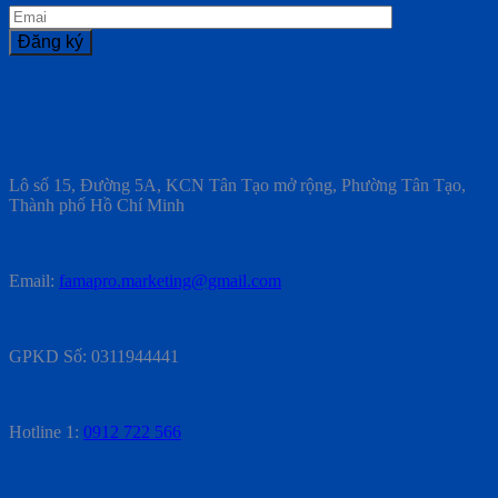
Lô số 15, Đường 5A, KCN Tân Tạo mở rộng, Phường Tân Tạo,
Thành phố Hồ Chí Minh
Email:
famapro.marketing@gmail.com
GPKD Số: 0311944441
Hotline 1:
0912 722 566