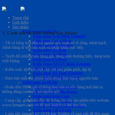
Skip
to
Trang chủ
content
Giới thiệu
Sản phẩm
Khẩu trang người lớn
1. Cam kết về chất lượng sản phẩm
Khẩu trang Cool Mask Famapro
Khẩu trang Color Mask
– Tất cả hàng hoá đều có nguồn gốc xuất xứ rõ ràng, minh bạch,
Khẩu trang 4D Famapro
chính hãng từ nhà sản xuất và nhập khẩu trực tiếp.
Khẩu trang 5D Befit
Khẩu trang 5D Mask
– Tuyệt đối không bán hàng giả, hàng nhái thương hiệu, hàng kém
Khẩu trang 6A Mask
chất lượng.
Khẩu Trang 9A UV Mask Famapro
Khẩu trang 7D Fit
– Kiểm soát, liên kết chặt chẽ với nhà phân phối, đại lý.
Khẩu trang 3D Mask Famapro
Khẩu trang X-Mask Famapro
– Đảm bảo mỗi sản phẩm luôn trong tình trạng nguyên bản.
Khẩu trang người lớn
Khẩu trang VN95 Famapro
– Hoàn tiền 100% giá trị hàng hoá bán ra nếu hàng hoá bán ra
Khẩu trang tinh dầu Aroma
không đúng cam kết, sai nguồn gốc.
Khẩu trang King Crab
– Cung cấp, giới thiệu đầy đủ thông tin của sản phẩm trên website
Khẩu trang 4U Famapro
www.famapro.com.vn để quý khách có thể tìm hiểu.
Khẩu trang kháng khuẩn Active
Khẩu trang y tế Cô Gái
– Luôn sẵn sàng hỗ trợ 24/24 qua Hotline về mọi vấn đề liên quan
Khẩu trang y tế Extra