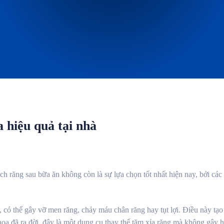
 hiệu quả tại nhà
h răng sau bữa ăn không còn là sự lựa chọn tốt nhất hiện nay, bởi cá
có thể gây vỡ men răng, chảy máu chân răng hay tụt lợi. Điều này tạo
oa đã ra đời, đây là một dụng cụ thay thế tăm xỉa răng mà không gây h