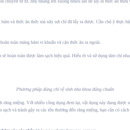
 di chuyển từ từ, nhẹ nhàng lên xuống nhiều lần để lấy đi thức ăn thừa
ám và thức ăn thức mà nãy sợi chỉ đã lấy ra được. Cần chú ý thực hi
ỏ hoàn toàn mảng bám vi khuẩn và cặn thức ăn ra ngoài.
n sẽ hoàn toàn được làm sạch hiệu quả. Hiểu rõ và sử dụng tăm chỉ nh
Phương pháp dùng chỉ vệ sinh nha khoa đúng chuẩn
nh răng miệng. Với nhiều công dụng đem lại, vật dụng này đang được s
m sạch và tránh gây ra các tổn thương đến răng miệng, bạn cần có các