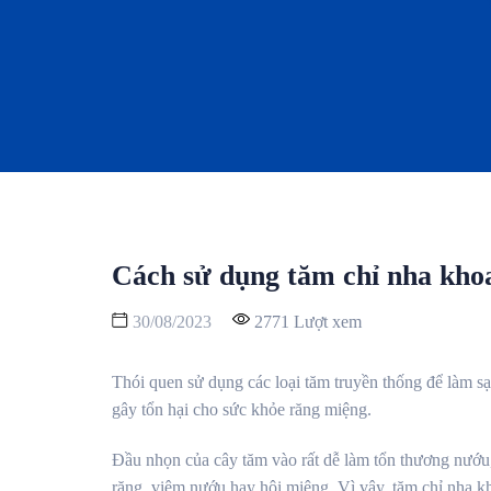
Cách sử dụng tăm chỉ nha khoa
30/08/2023
2771 Lượt xem
Thói quen sử dụng các loại tăm truyền thống để làm sạc
gây tổn hại cho sức khỏe răng miệng.
Đầu nhọn của cây tăm vào rất dễ làm tổn thương nướu, 
răng, viêm nướu hay hôi miệng. Vì vậy, tăm chỉ nha kh