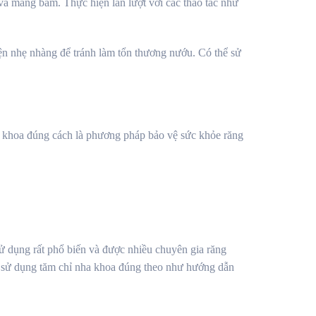
 và mảng bám. Thực hiện lần lượt với các thao tác như
ện nhẹ nhàng để tránh làm tổn thương nướu. Có thể sử
a khoa đúng cách là phương pháp bảo vệ sức khỏe răng
ử dụng rất phổ biến và được nhiều chuyên gia răng
h sử dụng tăm chỉ nha khoa đúng theo như hướng dẫn