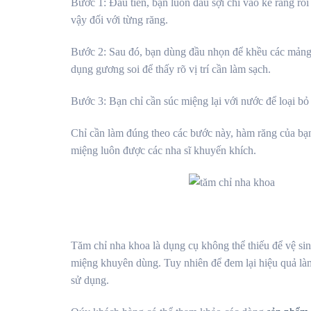
Bước 1: Đầu tiên, bạn luồn đầu sợi chỉ vào kẽ răng rồi
vậy đối với từng răng.
Bước 2: Sau đó, bạn dùng đầu nhọn để khều các mảng b
dụng gương soi để thấy rõ vị trí cần làm sạch.
Bước 3: Bạn chỉ cần súc miệng lại với nước để loại b
Chỉ cần làm đúng theo các bước này, hàm răng của bạ
miệng luôn được các nha sĩ khuyến khích.
Tăm chỉ nha khoa là dụng cụ không thể thiếu để vệ si
miệng khuyên dùng. Tuy nhiên để đem lại hiệu quả là
sử dụng.