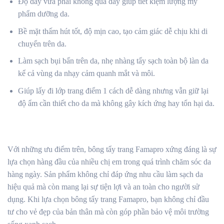
Độ dày vừa phải không quá dày giúp tiết kiệm lượng mỹ
phẩm dưỡng da.
Bề mặt thấm hút tốt, độ mịn cao, tạo cảm giác dễ chịu khi di
chuyển trên da.
Làm sạch bụi bẩn trên da, nhẹ nhàng tẩy sạch toàn bộ làn da
kể cả vùng da nhạy cảm quanh mắt và môi.
Giúp lấy đi lớp trang điểm 1 cách dễ dàng nhưng vẫn giữ lại
độ ẩm cần thiết cho da mà không gây kích ứng hay tổn hại da.
Với những ưu điểm trên, bông tẩy trang Famapro xứng đáng là sự
lựa chọn hàng đầu của nhiều chị em trong quá trình chăm sóc da
hàng ngày. Sản phẩm không chỉ đáp ứng nhu cầu làm sạch da
hiệu quả mà còn mang lại sự tiện lợi và an toàn cho người sử
dụng. Khi lựa chọn bông tẩy trang Famapro, bạn không chỉ đầu
tư cho vẻ đẹp của bản thân mà còn góp phần bảo vệ môi trường