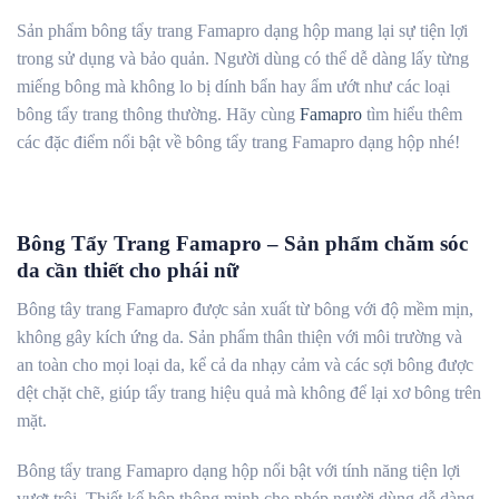
Sản phẩm bông tẩy trang Famapro dạng hộp mang lại sự tiện lợi
trong sử dụng và bảo quản. Người dùng có thể dễ dàng lấy từng
miếng bông mà không lo bị dính bẩn hay ẩm ướt như các loại
bông tẩy trang thông thường. Hãy cùng
Famapro
tìm hiểu thêm
các đặc điểm nổi bật về bông tẩy trang Famapro dạng hộp nhé!
Bông Tẩy Trang Famapro – Sản phẩm chăm sóc
da cần thiết cho phái nữ
Bông tây trang Famapro được sản xuất từ bông với độ mềm mịn,
không gây kích ứng da. Sản phẩm thân thiện với môi trường và
an toàn cho mọi loại da, kể cả da nhạy cảm và các sợi bông được
dệt chặt chẽ, giúp tẩy trang hiệu quả mà không để lại xơ bông trên
mặt.
Bông tẩy trang Famapro dạng hộp nổi bật với tính năng tiện lợi
vượt trội. Thiết kế hộp thông minh cho phép người dùng dễ dàng